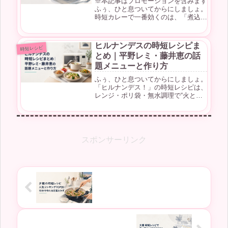
※本記事はプロモーションを含みます
ふぅ、ひと息ついてからにしましょ。
時短カレーで一番効くのは、「煮込
む」をやめて「薄切り肉とレンジ」に
切り替えること。これだけで20〜25
分、火の番なしでカレーは仕上がりま
ヒルナンデスの時短レシピま
時短レシピ
す。「カレーは時間がかかる料理」
とめ｜平野レミ・藤井恵の話
——...
題メニューと作り方
ふぅ、ひと息ついてからにしましょ。
「ヒルナンデス！」の時短レシピは、
レンジ・ポリ袋・無水調理で“火と手
間を減らす”のが今の主流。平野レミ
さんや藤井恵さんの回が特に人気で
す。日本テレビ系「ヒルナンデス！」
（月〜金 11:55〜13:55／南原...
スポンサーリンク
夕飯の時短レシピ人気ランキング
TOP20｜10分で作れる定番おかず
大根 時短レシピで使い切る！10分で