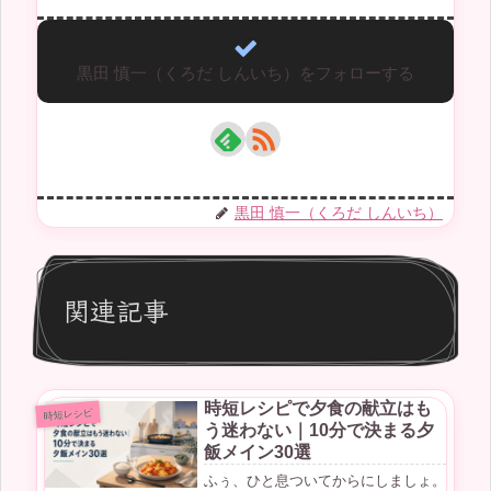
黒田 慎一（くろだ しんいち）をフォローする
黒田 慎一（くろだ しんいち）
関連記事
時短レシピで夕食の献立はも
時短レシピ
う迷わない｜10分で決まる夕
飯メイン30選
ふぅ、ひと息ついてからにしましょ。