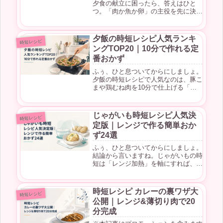
夕食の献立に困ったら、答えはひと
つ。「肉か魚か卵」の主役を先に決め
て、10分でできる炒め物・レンジ蒸
し・丼に逃げ込むこと。これだけで、
今日のごはんはもう決まります。がん
夕飯の時短レシピ人気ランキ
時短レシピ
ばりすぎな毎日のあなたへ。きちんと
ングTOP20｜10分で作れる定
品数...
番おかず
ふぅ、ひと息ついてからにしましょ。
夕飯の時短レシピで人気なのは、豚こ
まや鶏むね肉を10分で仕上げる「焼
くだけ・炒めるだけ」の一皿。包丁い
らずやレンジ調理が今の主流です。が
んばりすぎな毎日のあなたへ。今日は
じゃがいも時短レシピ人気決
時短レシピ
「献立、もう考えたくない」という夜
定版｜レンジで作る簡単おか
の...
ず24選
ふぅ、ひと息ついてからにしましょ。
結論から言いますね。じゃがいもの時
短は「レンジ加熱」を軸にすれば、火
加減も洗い物も気にせず、10〜15分
でもう一品が完成します。クラシルや
クックパッド、デリッシュキッチンと
時短レシピ カレーの裏ワザ大
時短レシピ
いった人気レシピサイトでも、検索
公開｜レンジ&薄切り肉で20
上...
分完成