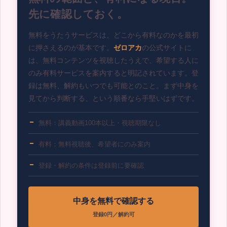
先に確認しておく。
無料をうたうサービスは、どこから有料なのかを最初
に押さえるのが基本です。
ゼロアカ
の公式サイトに
は、無料コンテンツを視聴したうえで、希望する人に
のみ有料サービスを案内すると明記されています。登
録は無料、解約もいつでも可能とのこと。まず中身を
見てから判断する、という順番なら手堅いはずです。
無料：講義動画100本以上・視聴期限なし
有料：無料視聴後、希望者にのみ案内
登録・解約の条件は登録前に要確認
中身を無料で確認する
登録0円／解約可