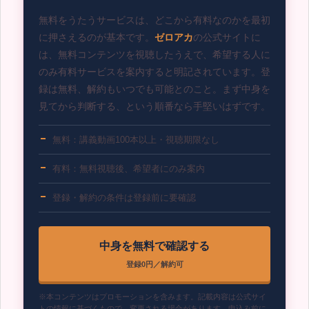
無料をうたうサービスは、どこから有料なのかを最初
に押さえるのが基本です。
ゼロアカ
の公式サイトに
は、無料コンテンツを視聴したうえで、希望する人に
のみ有料サービスを案内すると明記されています。登
録は無料、解約もいつでも可能とのこと。まず中身を
見てから判断する、という順番なら手堅いはずです。
無料：講義動画100本以上・視聴期限なし
有料：無料視聴後、希望者にのみ案内
登録・解約の条件は登録前に要確認
中身を無料で確認する
登録0円／解約可
※本コンテンツはプロモーションを含みます。記載内容は公式サイ
トの情報に基づくもので、変更される場合があります。申込み前に