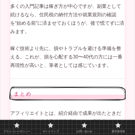
多くの入門記事は稼ぎ方が中心ですが、副業として
続けるなら、住民税の納付方法や就業規則の確認
を“始める前”に済ませておくほうが、後で慌てずに済
みます。
稼ぐ技術より先に、損やトラブルを避ける準備を整
える。これが、損を心配する30〜40代の方には一番
再現性が高いと、筆者としては感じています。
まとめ
アフィリエイトとは、紹介経由で成果が出たときだ
け報酬を得る「成果報酬型広告」で、広告主・
ASP・アフィリエイター・ユーザーの4者で成り立つ
プライバシーポリシー
サイトマップ
お問い合わせ
運営者情報