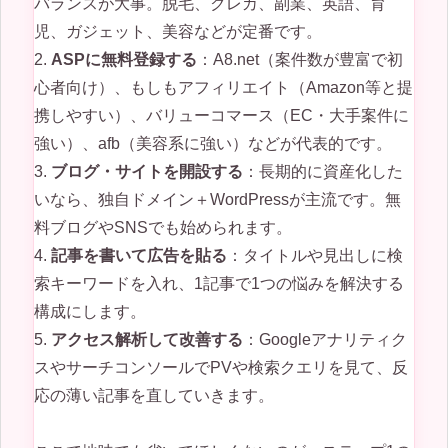
バランスが大事。脱毛、クレカ、副業、英語、育
児、ガジェット、美容などが定番です。
2.
ASPに無料登録する
：A8.net（案件数が豊富で初
心者向け）、もしもアフィリエイト（Amazon等と提
携しやすい）、バリューコマース（EC・大手案件に
強い）、afb（美容系に強い）などが代表的です。
3.
ブログ・サイトを開設する
：長期的に資産化した
いなら、独自ドメイン＋WordPressが主流です。無
料ブログやSNSでも始められます。
4.
記事を書いて広告を貼る
：タイトルや見出しに検
索キーワードを入れ、1記事で1つの悩みを解決する
構成にします。
5.
アクセス解析して改善する
：Googleアナリティク
スやサーチコンソールでPVや検索クエリを見て、反
応の薄い記事を直していきます。