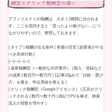
酬型とクリック報酬型の違い
アフィリエイトの報酬は、大きく2種類に分かれま
す。ここを混同すると「思ったより稼げない」につ
ながりやすいので、整理しておきます。
| タイプ | 報酬が出る条件 | 単価の目安 | 副業者がやる
べき具体行動 |
|—|—|—|—|
| 成果報酬型（一般的なASP案件） | 購入・登録など
の成果 | 数百円〜数万円 | 1記事1悩みで「比較・選び
方」を書き、申込導線を整える |
| クリック報酬型（Googleアドセンス） | 広告がクリ
ックされる | 数円〜数十円 | 雑記でPVを稼ぎ、検索
流入の母数を増やす |